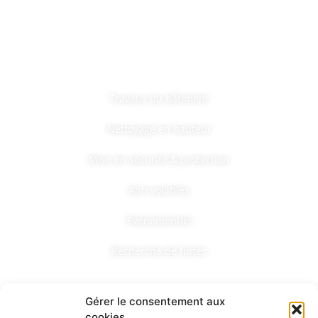
Adresse de Draguignan :
15 rue de la cerisaie, 83300 Draguignan
Nos services
Travaux du bâtiment
Nettoyage en hauteur
Mise en sécurité & protection
Anti volatiles
Événementiel
Recherche de fuites
Nous contacter
Gérer le consentement aux
cookies