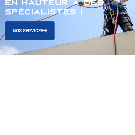
en hauteur à des
spécialistes !
NOS SERVICES
À Propos
Nous sommes une entreprise spécialisée en travaux
acrobatiques, avec plus de 10 ans d’expérience,
intervenant dans des zones difficiles d’accès en région
PACA, avec une équipe de professionnels hautement
qualifiés.