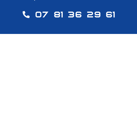
07 81 36 29 61
À Propos
Nous sommes une entreprise spécialisée en travaux
acrobatiques, avec plus de 10 ans d’expérience,
intervenant dans des zones difficiles d’accès en région
PACA, avec une équipe de professionnels hautement
qualifiés.
Adresse de Draguignan :
15 rue de la cerisaie, 83300 Draguignan